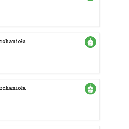
Archanioła
Archanioła