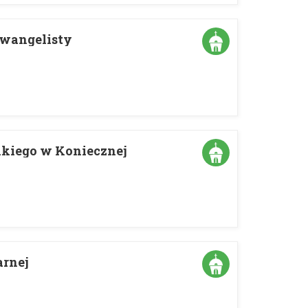
Ewangelisty
lkiego w Koniecznej
arnej