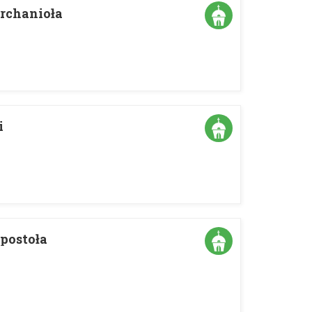
Archanioła
i
postoła