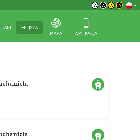
A
A
A
A
ZLAKI
MIEJSCA
MAPA
APLIKACJA
Archanioła
Archanioła