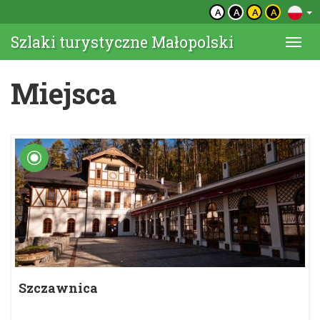
A
A
A
A
Szlaki turystyczne Małopolski
Togg
navi
Miejsca
Szczawnica