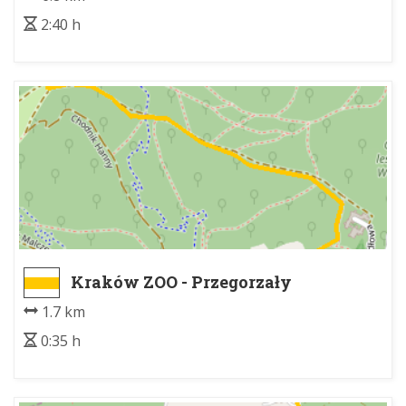
2:40 h
Kraków ZOO - Przegorzały
(ul.Podskale)
1.7 km
0:35 h