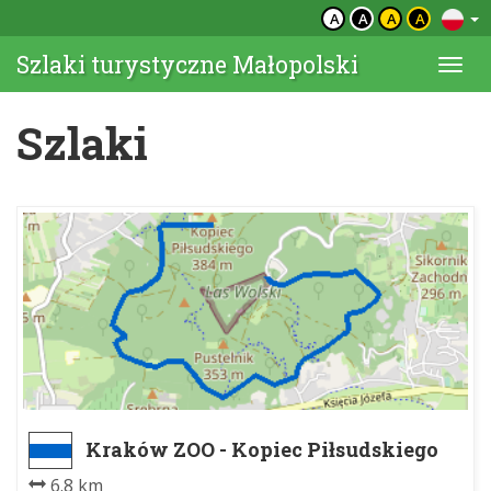
A
A
A
A
Szlaki turystyczne Małopolski
Togg
navi
Szlaki
Kraków ZOO - Kopiec Piłsudskiego
6.8 km