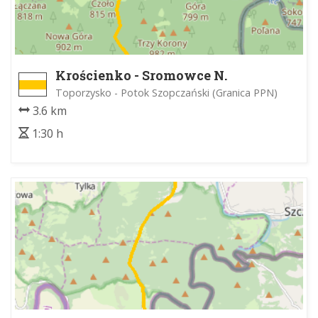
Krościenko - Sromowce N.
Toporzysko - Potok Szopczański (Granica PPN)
3.6 km
1:30 h