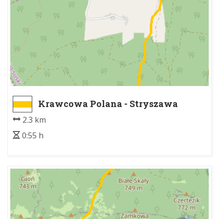
Krawcowa Polana - Stryszawa
Roztoki
2.3 km
0:55 h