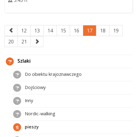
3:45 h
12
13
14
15
16
17
18
19
20
21
Szlaki
Do obiektu krajoznawczego
Dojściowy
Inny
Nordic-walking
pieszy