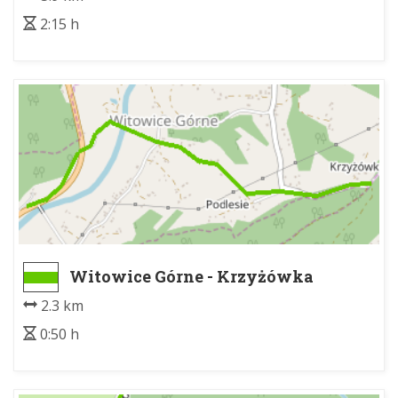
2:15 h
Witowice Górne - Krzyżówka
2.3 km
0:50 h