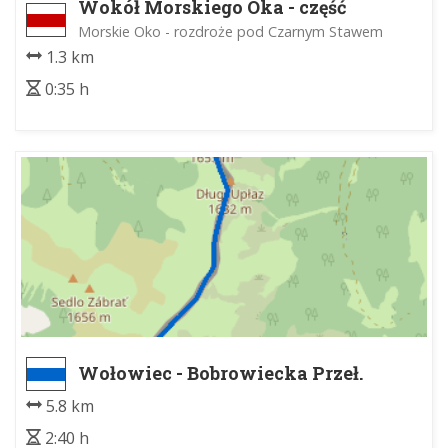
Wokół Morskiego Oka - część
zachodnia
Morskie Oko - rozdroże pod Czarnym Stawem
1.3 km
0:35 h
Wołowiec - Bobrowiecka Przeł.
5.8 km
2:40 h