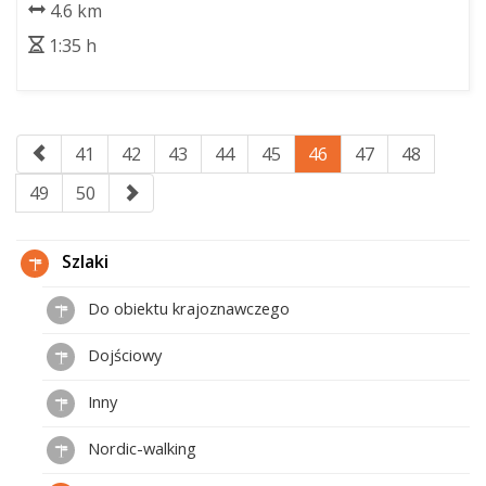
4.6 km
1:35 h
41
42
43
44
45
46
47
48
49
50
Szlaki
Do obiektu krajoznawczego
Dojściowy
Inny
Nordic-walking