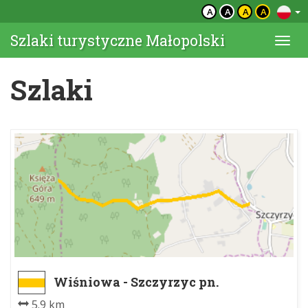
A
A
A
A
Szlaki turystyczne Małopolski
Togg
navi
Szlaki
Wiśniowa - Szczyrzyc pn.
5.9 km