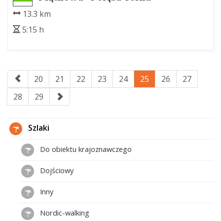
13.3 km
5:15 h
20
21
22
23
24
25
26
27
28
29
Szlaki
Do obiektu krajoznawczego
Dojściowy
Inny
Nordic-walking