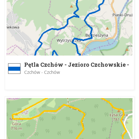
Pętla Czchów - Jezioro Czchowskie -
Czchów
Czchów - Czchów