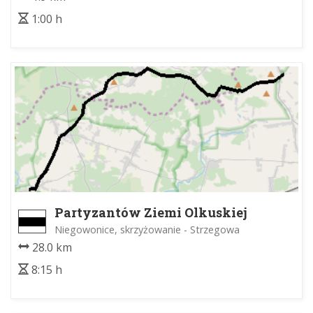
1:00 h
Partyzantów Ziemi Olkuskiej
Niegowonice, skrzyżowanie - Strzegowa
28.0 km
8:15 h