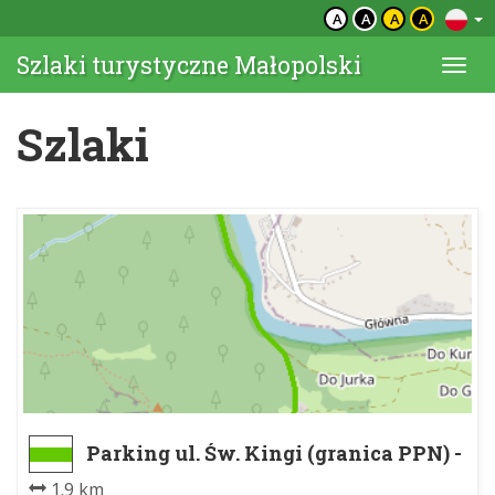
A
A
A
A
Szlaki turystyczne Małopolski
Togg
navi
Szlaki
Parking ul. Św. Kingi (granica PPN) -
Przeł. Sosnów
1.9 km