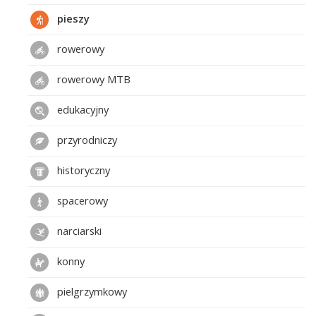
pieszy
rowerowy
rowerowy MTB
edukacyjny
przyrodniczy
historyczny
spacerowy
narciarski
konny
pielgrzymkowy