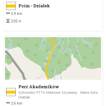
Pcim - Działek
5.9 km
2:05 h
Perć Akademików
Schronisko PTTK Markowe Szczawiny - Babia Góra
Diablak
2.6 km