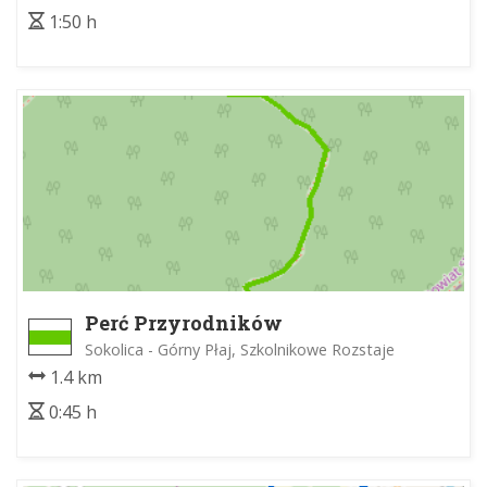
1:50 h
Perć Przyrodników
Sokolica - Górny Płaj, Szkolnikowe Rozstaje
1.4 km
0:45 h