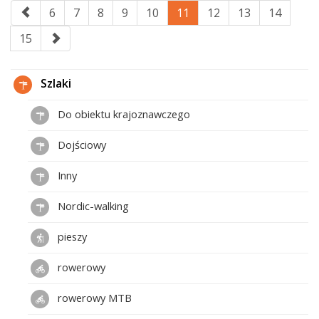
6
7
8
9
10
11
12
13
14
15
Szlaki
Do obiektu krajoznawczego
Dojściowy
Inny
Nordic-walking
pieszy
rowerowy
rowerowy MTB