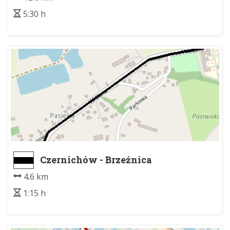
5:30 h
Czernichów - Brzeźnica
4.6 km
1:15 h