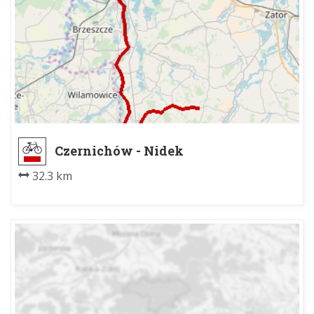
Czernichów - Nidek
32.3 km