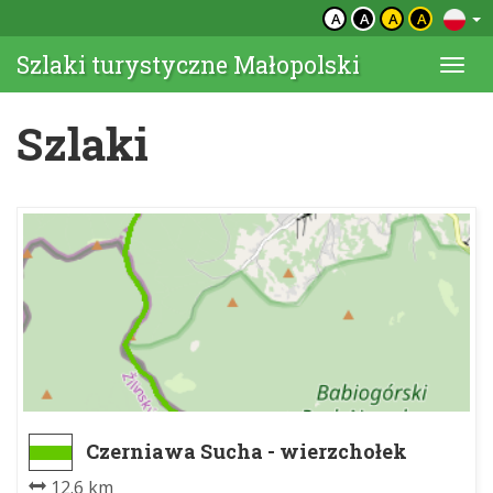
A
A
A
A
Szlaki turystyczne Małopolski
Togg
navi
Szlaki
Czerniawa Sucha - wierzchołek
północny - Babia Góra Diablak
12.6 km