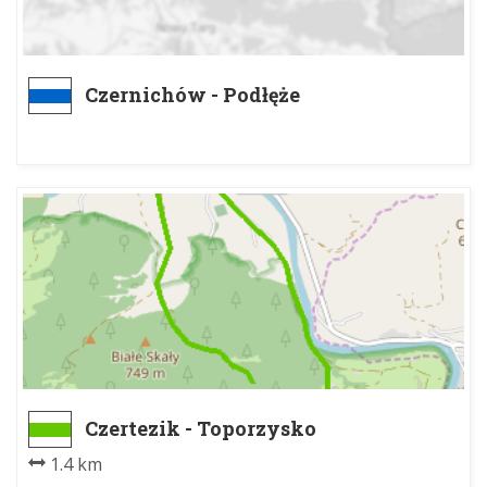
Czernichów - Podłęże
Czertezik - Toporzysko
1.4 km