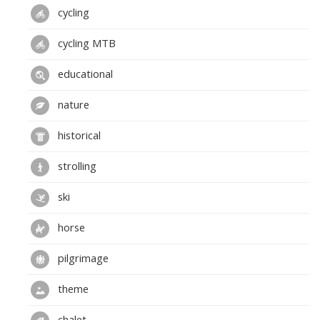
cycling
cycling MTB
educational
nature
historical
strolling
ski
horse
pilgrimage
theme
chalet