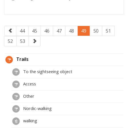
44
45
46
47
48
49
50
51
52
53
Trails
To the sightseeing object
Access
Other
Nordic-walking
walking