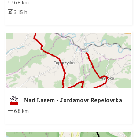
6.8 km
3:15 h
Nad Lasem - Jordanów Repelówka
6.8 km