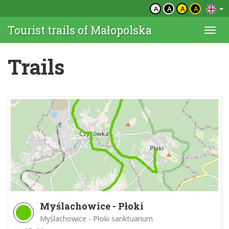
A
A
A
A
Tourist trails of Małopolska
Togg
navi
Trails
Myślachowice - Płoki
Myślachowice - Płoki sanktuarium