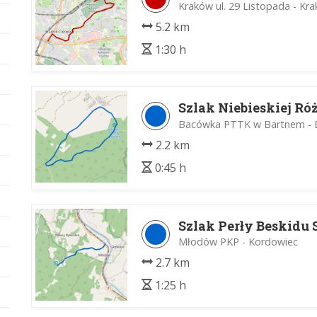
Kraków ul. 29 Listopada - Kr
5.2 km
1:30 h
Szlak Niebieskiej Ró
Bacówka PTTK w Bartnem -
2.2 km
0:45 h
Szlak Perły Beskidu 
Młodów PKP - Kordowiec
2.7 km
1:25 h