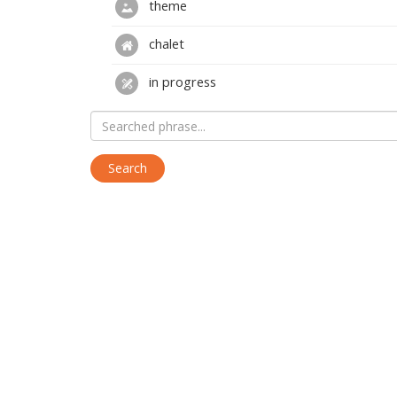
theme
chalet
in progress