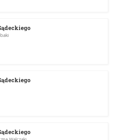
Sądeckiego
ębaki
Sądeckiego
Sądeckiego
czna Walczaki