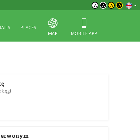
A
A
A
A
RAILS
PLACES
MAP
MOBILE APP
rę
 Łęgi
Czerwonym