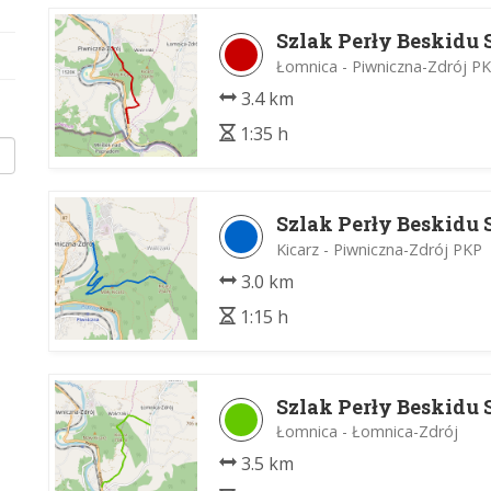
Szlak Perły Beskidu 
Łomnica - Piwniczna-Zdrój P
3.4 km
1:35 h
Szlak Perły Beskidu 
Kicarz - Piwniczna-Zdrój PKP
3.0 km
1:15 h
Szlak Perły Beskidu 
Łomnica - Łomnica-Zdrój
3.5 km