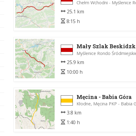
Chełm Wchodni - Myślenice R
25.1 km
8:15 h
Mały Szlak Beskidzk
Myślenice Rondo Śródmiejskie
25.9 km
10:00 h
Męcina - Babia Góra
Kłodne, Męcina PKP - Babia 
3.8 km
1:40 h