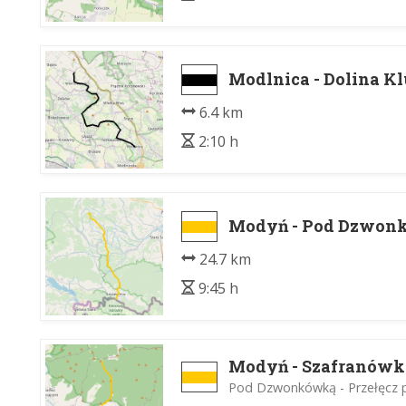
Modlnica - Dolina 
6.4 km
2:10 h
Modyń - Pod Dzwon
24.7 km
9:45 h
Modyń - Szafranówk
Pod Dzwonkówką - Przełęcz 