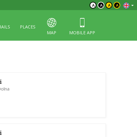
A
A
A
A
RAILS
PLACES
MAP
MOBILE APP
i
Dolna
i