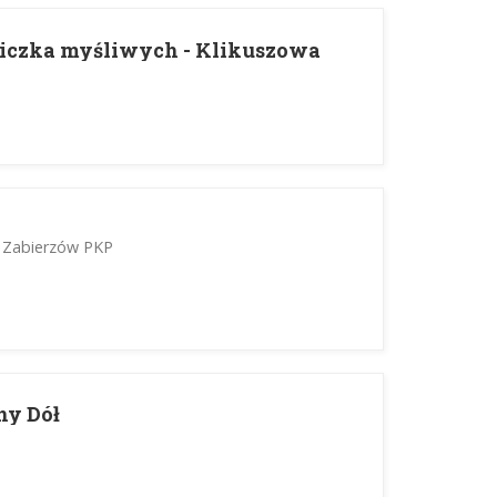
liczka myśliwych - Klikuszowa
- Zabierzów PKP
ny Dół