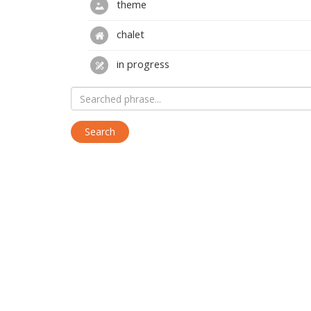
theme
chalet
in progress