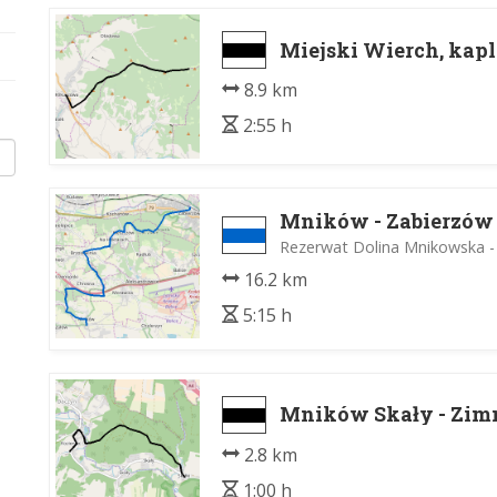
Miejski Wierch, kap
8.9 km
2:55 h
Mników - Zabierzów
Rezerwat Dolina Mnikowska 
16.2 km
5:15 h
Mników Skały - Zim
2.8 km
1:00 h