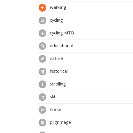
walking
cycling
cycling MTB
educational
nature
historical
strolling
ski
horse
pilgrimage