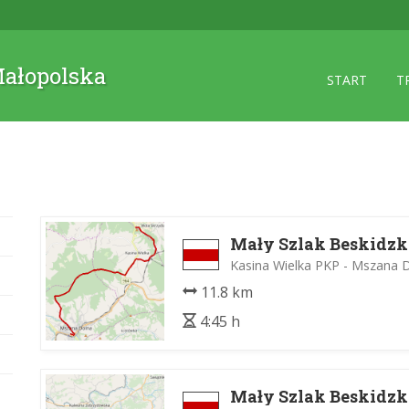
 Małopolska
START
T
Mały Szlak Beskidzk
Kasina Wielka PKP - Mszana 
11.8 km
4:45 h
Mały Szlak Beskidzk