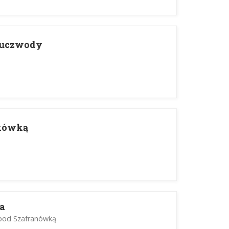
Kluczwody
kówką
a
pod Szafranówką