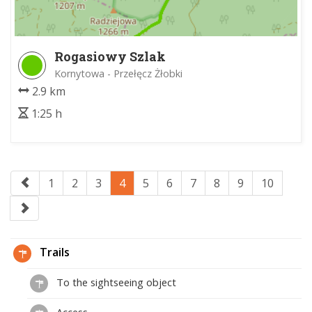
Rogasiowy Szlak
Kornytowa - Przełęcz Żłobki
2.9 km
1:25 h
1
2
3
4
5
6
7
8
9
10
Trails
To the sightseeing object
Access