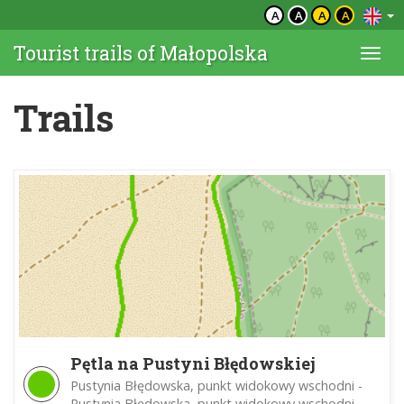
A
A
A
A
Tourist trails of Małopolska
Togg
navi
Trails
Pętla na Pustyni Błędowskiej
Pustynia Błędowska, punkt widokowy wschodni -
Pustynia Błędowska, punkt widokowy wschodni