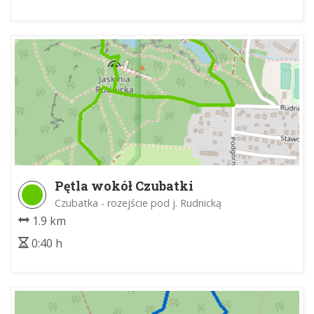
Pętla wokół Czubatki
Czubatka - rozejście pod j. Rudnicką
1.9 km
0:40 h