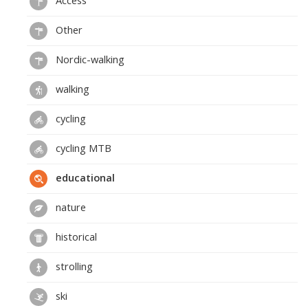
Other
Nordic-walking
walking
cycling
cycling MTB
educational
nature
historical
strolling
ski