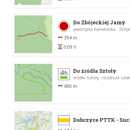
Do Zbójeckiej Jamy
Jaworzyna Kamienicka - Zbój
394 m
0:09 h
Do źródła Sztoły
źródło Sztoły - rozdroże szl
490 m
Dobczyce PTTK - Suc