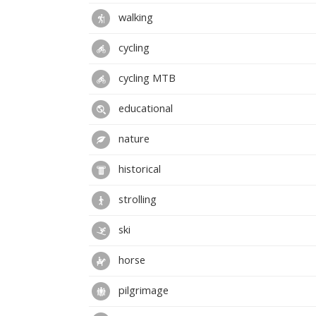
walking
cycling
cycling MTB
educational
nature
historical
strolling
ski
horse
pilgrimage