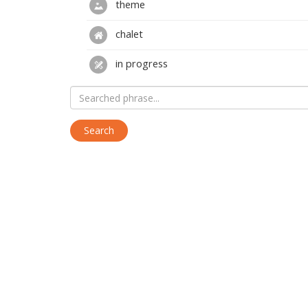
theme
chalet
in progress