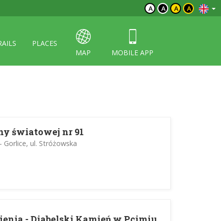
A
A
A
A
RAILS
PLACES
MAP
MOBILE APP
ny światowej nr 91
 - Gorlice, ul. Stróżowska
ienia - Diabelski Kamień w Pcimiu