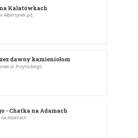
 na Kalatówkach
or Albertynek pd.
przez dawny kamieniołom
praw ul. Przytockiego
ego - Chatka na Adamach
ka na Adamach