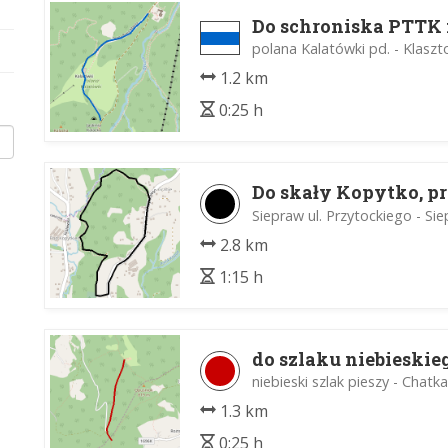
Do schroniska PTTK
polana Kalatówki pd. - Klaszt
1.2 km
0:25 h
Do skały Kopytko, 
Siepraw ul. Przytockiego - Sie
2.8 km
1:15 h
do szlaku niebieski
niebieski szlak pieszy - Chat
1.3 km
0:25 h