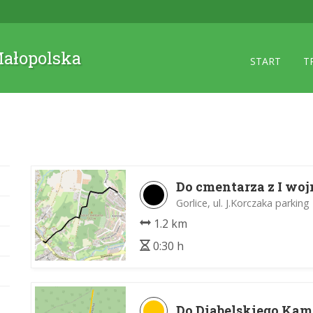
 Małopolska
START
T
Do cmentarza z I woj
Gorlice, ul. J.Korczaka parking
1.2 km
0:30 h
Do Diabelskiego Kam