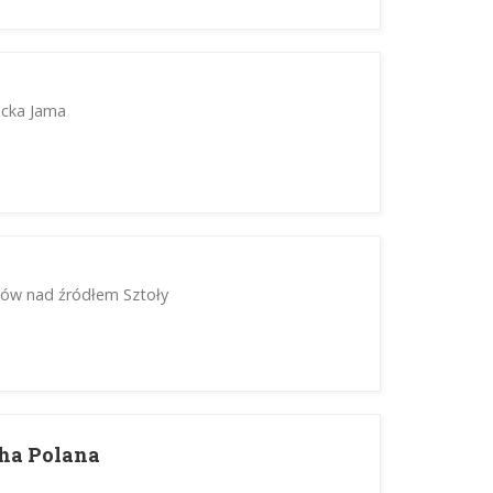
ecka Jama
aków nad źródłem Sztoły
ha Polana