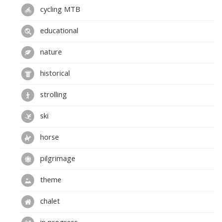
cycling MTB
educational
nature
historical
strolling
ski
horse
pilgrimage
theme
chalet
in progress