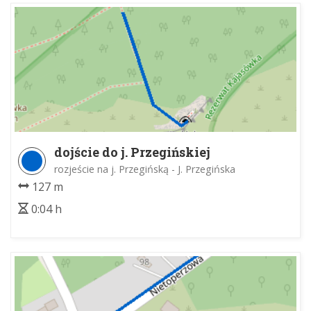
dojście do j. Przegińskiej
rozjeście na j. Przegińską - J. Przegińska
127 m
0:04 h