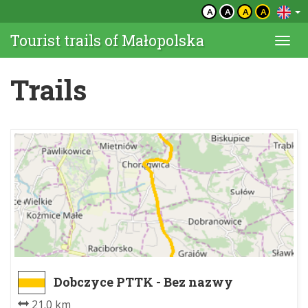
A
A
A
A
Tourist trails of Małopolska
Togg
navi
Trails
Dobczyce PTTK - Bez nazwy
21.0 km