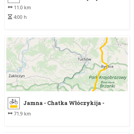
- Chatka Włóczykija
11.0 km
4:00 h
Jamna - Chatka Włóczykija -
Tarnów
71.9 km