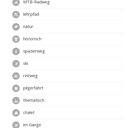
MTB-Radweg
lehrpfad
natur
historisch
spazierweg
ski
reitweg
pilgerfahrt
thematisch
chalet
im Gange