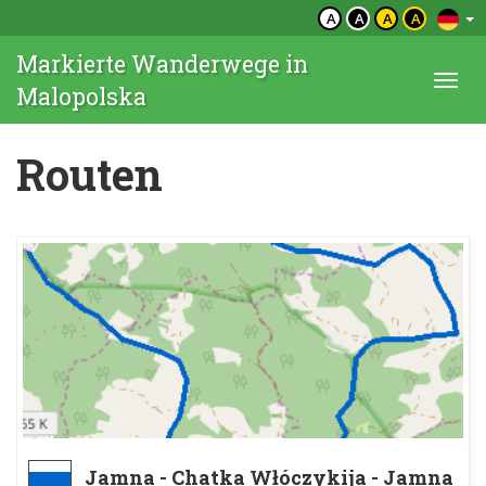
A
A
A
A
Markierte Wanderwege in
Togg
Malopolska
navi
Routen
Jamna - Chatka Włóczykija - Jamna