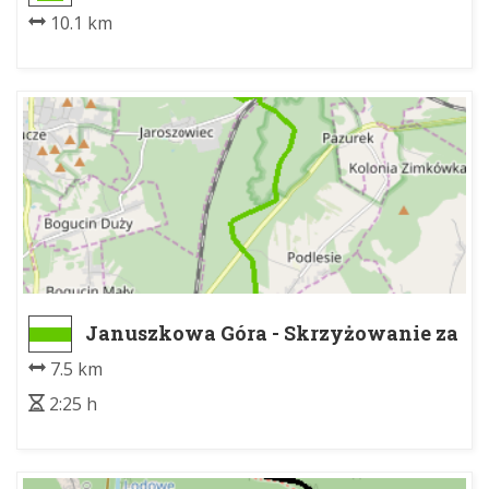
10.1 km
Januszkowa Góra - Skrzyżowanie za
Stołową Górą (Jaroszowiec las)
7.5 km
2:25 h