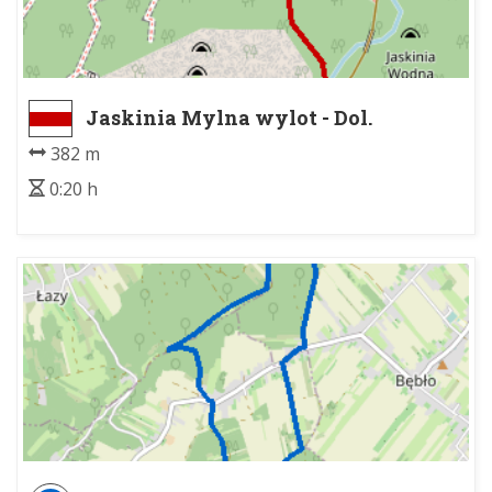
Jaskinia Mylna wylot - Dol.
Kościeliska, zejście z J. Mylnej
382 m
0:20 h