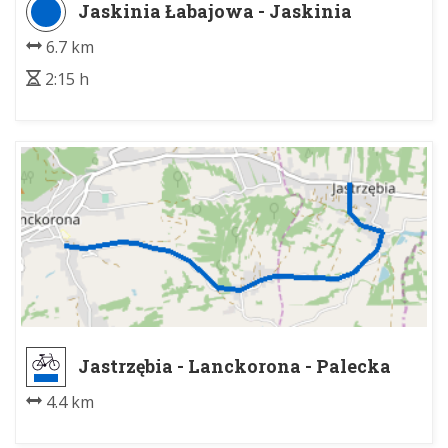
Jaskinia Łabajowa - Jaskinia
Łabajowa
6.7 km
2:15 h
Jastrzębia - Lanckorona - Palecka
4.4 km