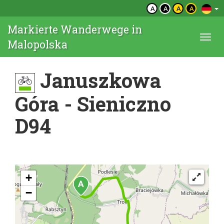
A
A
A
A
Markierte Wanderwege in
Togg
Malopolska
navi
Januszkowa
Góra - Sieniczno
D94
+
−