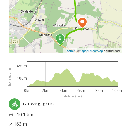
Leaflet
|
©
OpenStreetMap
contributors
450m
höhe ü. d. m.
400m
0km
2km
4km
6km
8km
10km
distanz (km)
radweg
, grün
10.1 km
↗ 163 m