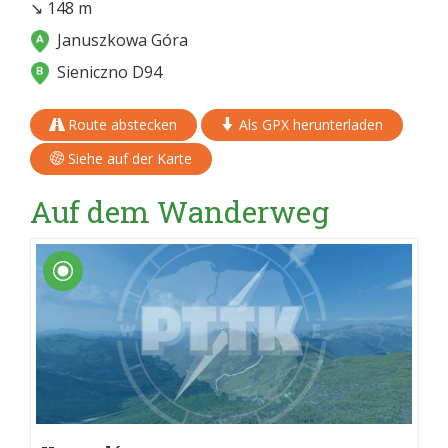
↘ 148 m
Januszkowa Góra
Sieniczno D94
Route abstecken
Als GPX herunterladen
Siehe auf der Karte
Auf dem Wanderweg