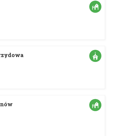
sprzydowa
arnów