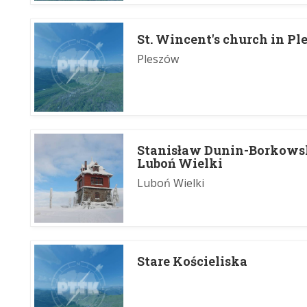
St. Wincent's church in P
Pleszów
Stanisław Dunin-Borkows
Luboń Wielki
Luboń Wielki
Stare Kościeliska