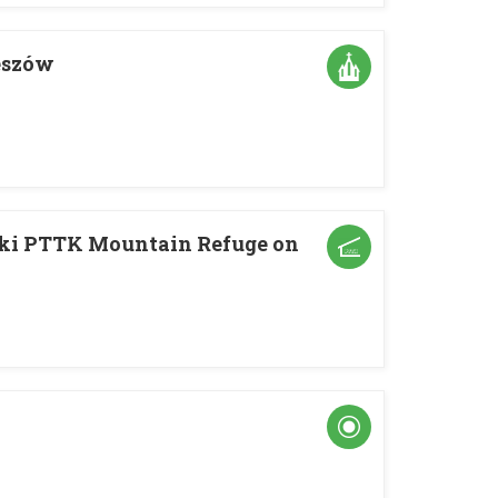
leszów
ki PTTK Mountain Refuge on