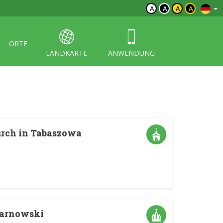
A
A
A
A
ORTE
LANDKARTE
ANWENDUNG
hurch in Tabaszowa
 Tarnowski