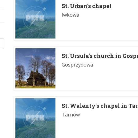
St. Urban's chapel
Iwkowa
St. Ursula's church in Go
Gosprzydowa
St. Walenty's chapel in T
Tarnów