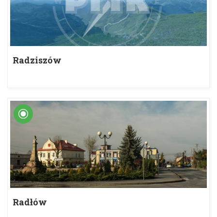
Radziszów
Radłów