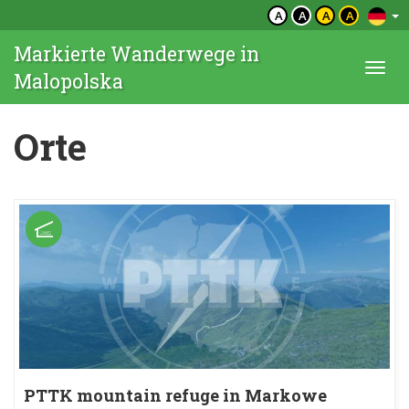
A
A
A
A
Markierte Wanderwege in
Togg
Malopolska
navi
Orte
PTTK mountain refuge in Markowe