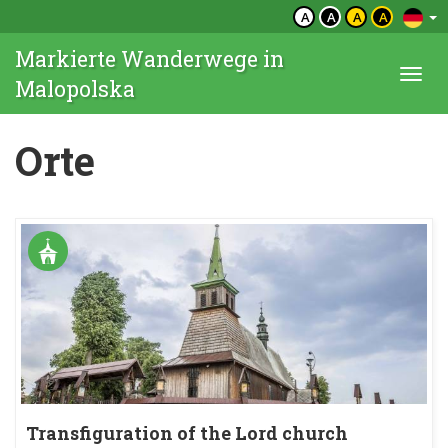
A
A
A
A
Markierte Wanderwege in
Togg
Malopolska
navi
Orte
Transfiguration of the Lord church