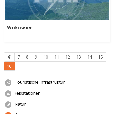
Wokowice
7
8
9
10
11
12
13
14
15
16
Touristische Infrastruktur
Feldstationen
Natur