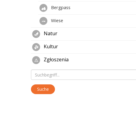
Bergpass
Wiese
Natur
Kultur
Zgłoszenia