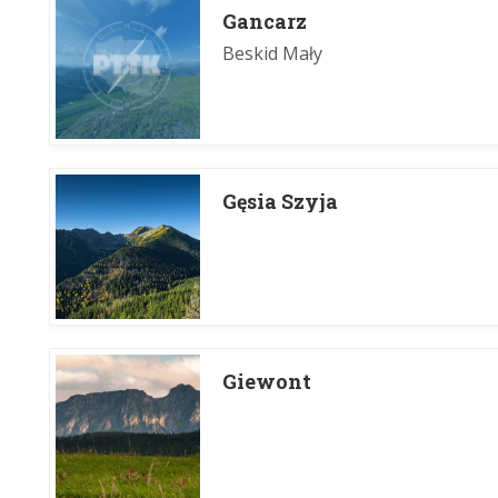
Gancarz
Beskid Mały
Gęsia Szyja
Giewont