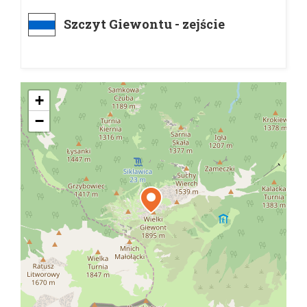
Szczyt Giewontu - zejście
+
−