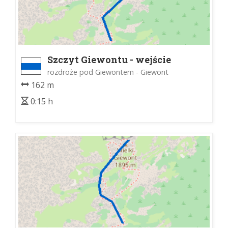
Szczyt Giewontu - wejście
rozdroże pod Giewontem - Giewont
162 m
0:15 h