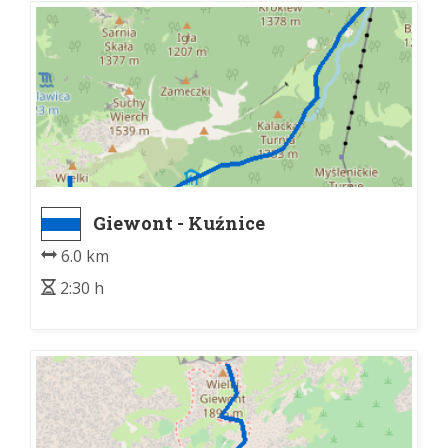
Giewont - Kuźnice
6.0 km
2:30 h