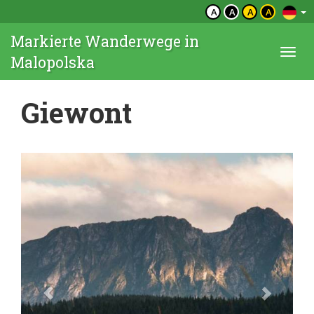
A
A
A
A
Markierte Wanderwege in
Togg
Malopolska
navi
Giewont