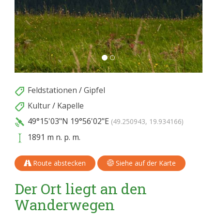
Feldstationen
/
Gipfel
Kultur
/
Kapelle
49°15'03"N
19°56'02"E
(49.250943, 19.934166)
1891 m n. p. m.
Route abstecken
Siehe auf der Karte
Der Ort liegt an den
Wanderwegen