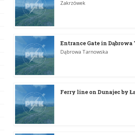
Zakrzówek
Entrance Gate in Dąbrowa
Dąbrowa Tarnowska
Ferry line on Dunajec by Ł