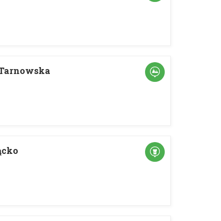
 Tarnowska
ącko