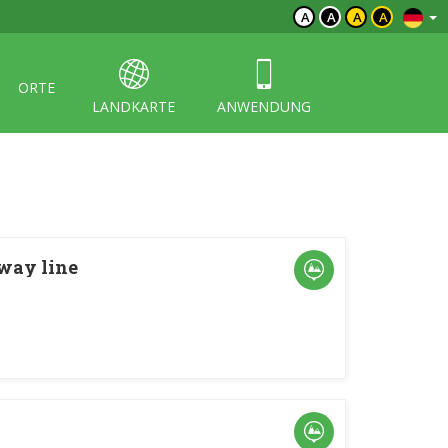
A
A
A
A
ORTE
LANDKARTE
ANWENDUNG
lway line