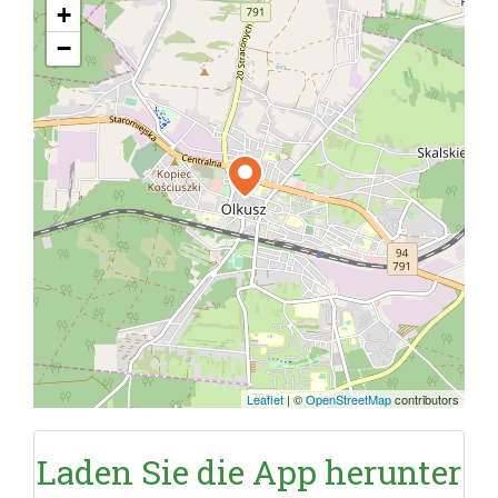
+
−
Leaflet
|
©
OpenStreetMap
contributors
Laden Sie die App herunter