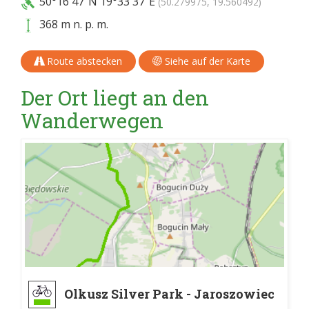
50°16'47"N
19°33'37"E
(50.279975, 19.560492)
368 m n. p. m.
Route abstecken
Siehe auf der Karte
Der Ort liegt an den
Wanderwegen
Olkusz Silver Park - Jaroszowiec