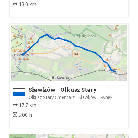
13.0 km
Sławków - Olkusz Stary
Cmentarz
Olkusz Stary Cmentarz - Sławków - Rynek
17.7 km
5:00 h