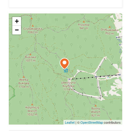
+
−
Leaflet
|
©
OpenStreetMap
contributors