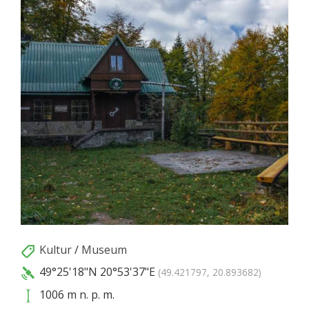
Kultur
/
Museum
49°25'18"N
20°53'37"E
(49.421797, 20.893682)
1006 m n. p. m.