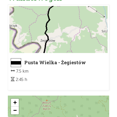
Pusta Wielka - Żegiestów
7.5 km
2:45 h
+
−