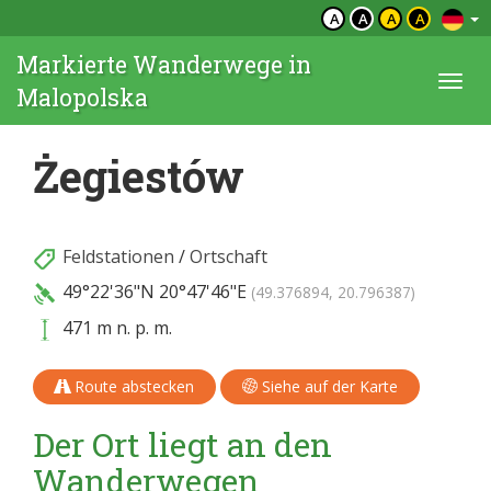
A
A
A
A
Markierte Wanderwege in
Togg
Malopolska
navi
Żegiestów
Feldstationen
/
Ortschaft
49°22'36"N
20°47'46"E
(49.376894, 20.796387)
471 m n. p. m.
Route abstecken
Siehe auf der Karte
Der Ort liegt an den
Wanderwegen