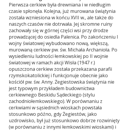
Pierwsza cerkiew była drewniana i w niedługim
czasie spłonęła. Kolejna, już murowana świątynia
została wzniesiona w końcu XVII w., ale także do
naszych czasów nie dotrwała. Jej skromne ruiny
zachowały się w górnej części wsi przy drodze
prowadzącej do osiedla Palenica. Po zakończeniu I
wojny światowej wybudowano nową, większą,
murowaną cerkiew pw. św. Michała Archanioła. Po
wysiedleniu ludności łemkowskiej po II wojnie
światowej w ramach akcji Wisła (1947 r.)
opuszczona cerkiew została przekazana parafii
rzymskokatolickiej i funkcjonuje obecnie jako
kościół pw. św. Anny. Żegiestowska świątynia nie
jest typowym przykładem budownictwa
cerkiewnego Beskidu Sądeckiego (stylu
zachodniołemkowskiego). W porównaniu z
cerkwiami w sąsiednich wioskach powstała
stosunkowo późno, gdy Żegiestów, jako
uzdrowisko, był już stosunkowo dobrze rozwinięty
(w porównaniu z innymi łemkowskimi wioskami) i