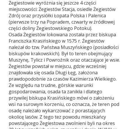
Żegiestowie wyróżnia się jeszcze 4 części
miejscowości: Żegiestów Stacja, osiedle Żegiestów
Zdrój oraz przysiółki Łopata Polska i Palenica
(pierwsze trzy na Popradem, czwarty w źródłowej
części doliny Żegiestowskiego Potoku).
Osada Żegiestów lokowana została przez biskupa
Franciszka Krasińskiego w 1575 r. Żegiestów
należał do tzw. Państwa Muszyńskiego (posiadłości
biskupów krakowskich). Był to teren obejmujący
Muszynę, Tylicz i Powroźnik oraz otaczające je wsie.
Żegiestów powstał w miejscu, gdzie wcześniej
znajdowała się osada Długi Łęg, założona
prawdopodobnie za czasów Kazimierza Wielkiego.
Ze względu na trudne, górskie warunki
gospodarowania, osada ta zanikła i dlatego
przywilej biskupa Krasińskiego mówi o założeniu
wsi na surowym korzeniu, co oznacza, że teren pod
osadę należało wykarczować z porastających
okolicę lasów. Z tego tez powodu mieszkańcy
powstającego Żegiestowa zwolnieni byli na okres