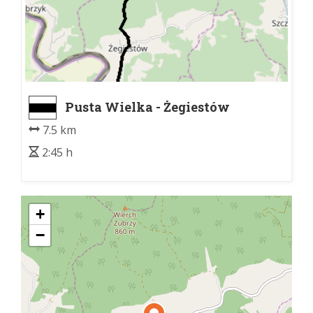
Pusta Wielka - Żegiestów
7.5 km
2:45 h
+
−