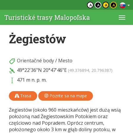
A
A
A
A
Turistické trasy Malopoľska
Togg
navi
Żegiestów
Orientačné body
/
Mesto
49°22'36"N
20°47'46"E
(49.376894, 20.796387)
471 m n. p. m.
Trasa
Pozrite sa na mape
Żegiestów (około 960 mieszkańców) jest dużą wsią
położoną nad Żegiestowskim Potokiem oraz
częściowo nad Popradem. Oprócz centrum,
położonego około 3 km w głąb doliny potoku, w