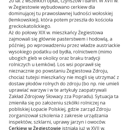
20 lat z wszelkich opłat, czynszów i danin. W XVII w.
w Żegiestowie wybudowano cerkiew dla
dominującej tu prawosławnej ludności wołoskiej
(łemkowskiej), która potem przeszła do kościoła
greckokatolickiego.
Aż do połowy XIX w. mieszkańcy Żegiestowa
zajmowali się głównie pasterstwem i hodowlą, a
później, po wprowadzeniu przez władze austriackie
wysokiego podatku od bydła, rolnictwem (mimo
ubogich gleb w okolicy oraz braku tradycji
rolniczych u Łemków). Los wsi poprawił się
nieznacznie po powstaniu Żegiestowa Zdroju,
chociaż tutejsi mieszkańcy nie mogli się utrzymać z
dostaw płodów rolnych do zdroju (bo np. nie umieli
uprawiać warzyw i w te artykuły zaopatrywali
Zakład Zdrojowy Słowacy zza Popradu). Sytuacja ta
zmieniła się po założeniu szkółki rolniczej na
pobliskiej Łopacie Polskiej, gdzie zarząd Zdroju
zorganizował szkolenia z zakresie urządzania
inspektów, szklarni, uprawy jarzyn i owoców.
Cerkiew w Żegiestowie
istniała już w XVII w.