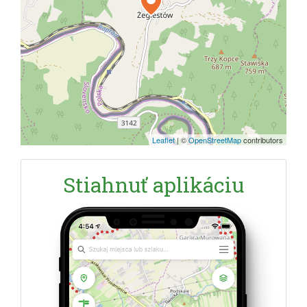
Leaflet
|
©
OpenStreetMap
contributors
Stiahnuť aplikáciu