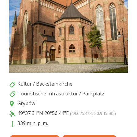
Kultur
/
Backsteinkirche
Touristische Infrastruktur
/
Parkplatz
Grybów
49°37'31"N
20°56'44"E
(49.625373, 20.945585)
339 m n. p. m.