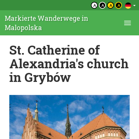
A
A
A
A
Markierte Wanderwege in
Togg
Malopolska
navi
St. Catherine of
Alexandria's church
in Grybów