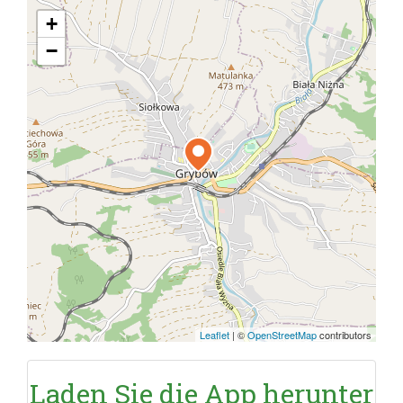
+
−
Leaflet
|
©
OpenStreetMap
contributors
Laden Sie die App herunter