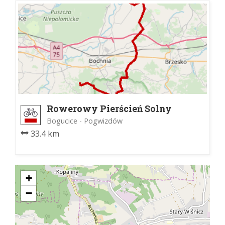
Rowerowy Pierścień Solny
„Salina Cracoviensis”
Bogucice - Pogwizdów
33.4 km
+
−