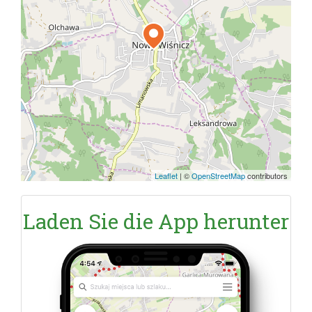
Leaflet
|
©
OpenStreetMap
contributors
Laden Sie die App herunter