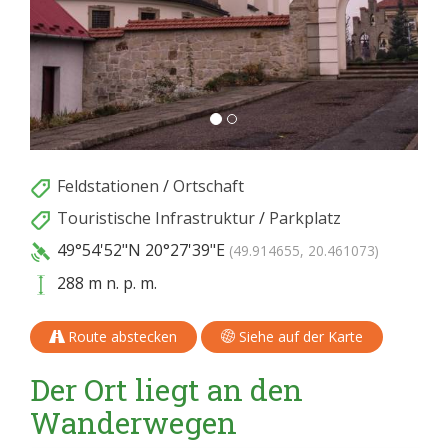
Feldstationen
/
Ortschaft
Touristische Infrastruktur
/
Parkplatz
49°54'52"N
20°27'39"E
(49.914655, 20.461073)
288 m n. p. m.
Route abstecken
Siehe auf der Karte
Der Ort liegt an den
Wanderwegen