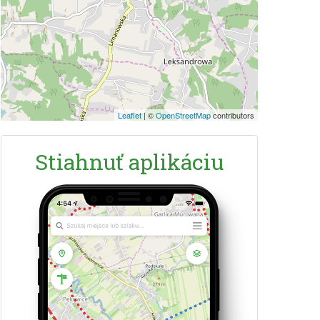
Leaflet
|
©
OpenStreetMap
contributors
Stiahnuť aplikáciu