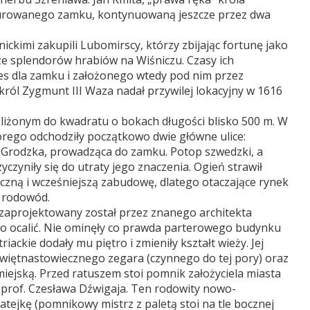
murowanego zamku, kontynuowaną jeszcze przez dwa
ickimi zakupili Lubomirscy, którzy zbijając fortunę jako
ze splendorów hrabiów na Wiśniczu. Czasy ich
res dla zamku i założonego wtedy pod nim przez
ról Zygmunt III Waza nadał przywilej lokacyjny w 1616
liżonym do kwadratu o bokach długości blisko 500 m. W
órego odchodziły początkowo dwie główne ulice:
 Grodzka, prowadząca do zamku. Potop szwedzki, a
czyniły się do utraty jego znaczenia. Ogień strawił
czną i wcześniejszą zabudowę, dlatego otaczające rynek
y rodowód.
 zaprojektowany został przez znanego architekta
 go ocalić. Nie ominęły co prawda parterowego budynku
riackie dodały mu piętro i zmieniły kształt wieży. Jej
więtnastowiecznego zegara (czynnego do tej pory) oraz
ejską. Przed ratuszem stoi pomnik założyciela miasta
prof. Czesława Dźwigaja. Ten rodowity nowo-
atejkę (pomnikowy mistrz z paletą stoi na tle bocznej