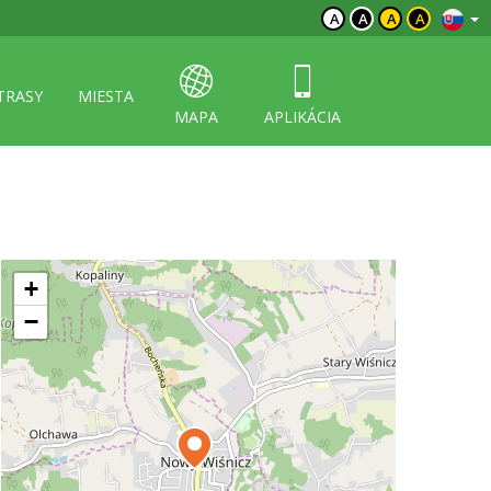
A
A
A
A
TRASY
MIESTA
MAPA
APLIKÁCIA
+
−