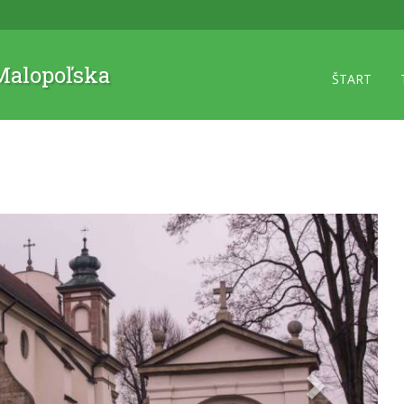
 Malopoľska
ŠTART