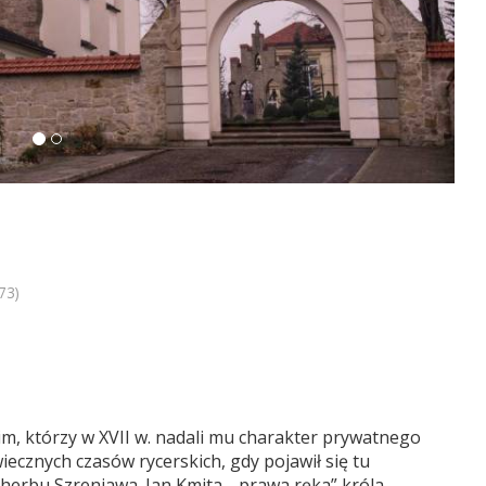
73)
im, którzy w XVII w. nadali mu charakter prywatnego
iecznych czasów rycerskich, gdy pojawił się tu
herbu Szreniawa. Jan Kmita, „prawa ręka” króla