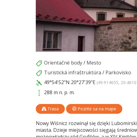
Orientačné body
/
Mesto
Turistická infraštruktúra
/
Parkovisko
49°54'52"N
20°27'39"E
(49.914655, 20.4610
288 m n. p. m.
Trasa
Pozrite sa na mape
Nowy Wiśnicz rozwinął się dzięki Lubomirsk
miasta. Dzieje miejscowości sięgają średniow
możnowładczy ród Gryfitów, a w XIV Kmitów 