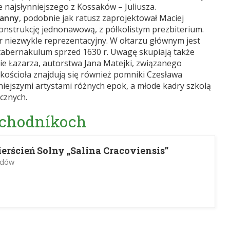
e najsłynniejszego z Kossaków – Juliusza.
Panny
, podobnie jak ratusz zaprojektował Maciej
nstrukcję jednonawową, z półkolistym prezbiterium.
niezwykle reprezentacyjny. W ołtarzu głównym jest
 tabernakulum sprzed 1630 r. Uwagę skupiają także
enie Łazarza, autorstwa Jana Matejki, związanego
kościoła znajdują się również pomniki Czesława
nniejszymi artystami różnych epok, a młode kadry szkolą
cznych.
 chodníkoch
rścień Solny „Salina Cracoviensis”
zdów