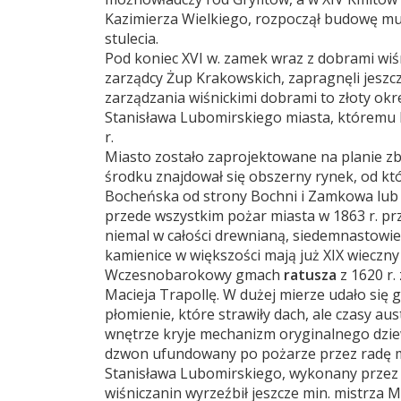
Kazimierza Wielkiego, rozpoczął budowę 
stulecia.
Pod koniec XVI w. zamek wraz z dobrami wiśn
zarządcy Żup Krakowskich, zapragnęli jeszc
zarządzania wiśnickimi dobrami to złoty ok
Stanisława Lubomirskiego miasta, któremu k
r.
Miasto zostało zaprojektowane na planie zb
środku znajdował się obszerny rynek, od kt
Bocheńska od strony Bochni i Zamkowa lub
przede wszystkim pożar miasta w 1863 r. przy
niemal w całości drewnianą, siedemnastowie
kamienice w większości mają już XIX wieczn
Wczesnobarokowy gmach
ratusza
z 1620 r.
Macieja Trapollę. W dużej mierze udało się
płomienie, które strawiły dach, ale czasy aust
wnętrze kryje mechanizm oryginalnego dzie
dzwon ufundowany po pożarze przez radę mi
Stanisława Lubomirskiego, wykonany przez 
wiśniczanin wyrzeźbił jeszcze min. mistrza M