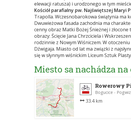
elewacji ratusza) i urodzonego w tym mieści
Kościół parafialny pw. Najświętszej Maryi 
Trapolla. Wczesnobarokowa świątynia ma ko
Dwuwieżowa fasada zachodnia ma charakter 
cenny obraz Matki Bożej Śnieżnej i złocone
obrazy: Ścięcie Jana Chrzciciela i Wskrzesz
rodzinnie z Nowym Wiśniczem. W otoczeniu 
Dźwigaja. Miasto od lat ma związki z najsły
się w słynnym wiśnickim Liceum Sztuk Plasty
Miesto sa nachádza na
Rowerowy Pie
Bogucice - Pogwi
33.4 km