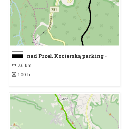
nad Przeł. Kocierską parking -
Nowa Wieś
2.6 km
1:00 h