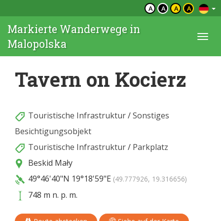
A
A
A
A
Markierte Wanderwege in
Togg
Malopolska
navi
Tavern on Kocierz
Touristische Infrastruktur
/
Sonstiges
Besichtigungsobjekt
Touristische Infrastruktur
/
Parkplatz
Beskid Mały
49°46'40"N
19°18'59"E
(49.777926, 19.316656)
748 m n. p. m.