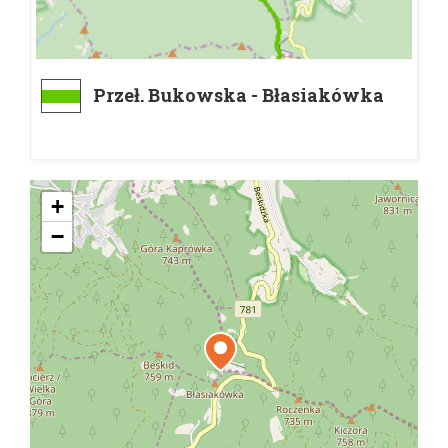
Przeł. Bukowska - Błasiakówka
+
−