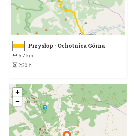
Przysłop - Ochotnica Górna
6.7 km
2:30 h
+
−