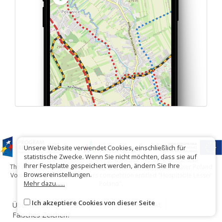
Unsere Website verwendet Cookies, einschließlich für
statistische Zwecke. Wenn Sie nicht möchten, dass sie auf
Ihrer Festplatte gespeichert werden, ändern Sie Ihre
The project has been carried out with financial support of Lesser Poland
Browsereinstellungen.
Voivodship within tourist offers competition entitled "Hospitable Lesser
Mehr dazu......
Poland".
Ich akzeptiere Cookies von dieser Seite
Über die Seite
Über das Projekt
Kontakt
Falsches Zeichen?