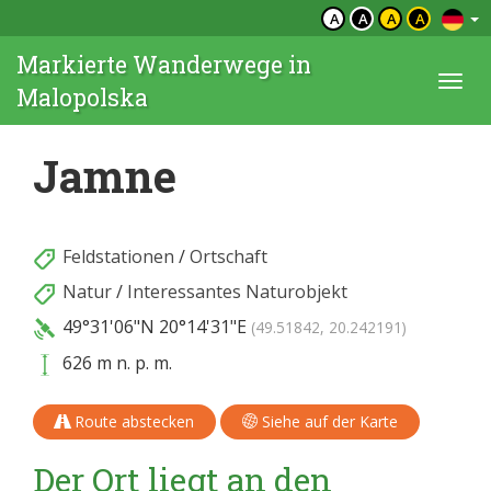
A
A
A
A
Markierte Wanderwege in
Togg
Malopolska
navi
Jamne
Feldstationen
/
Ortschaft
Natur
/
Interessantes Naturobjekt
49°31'06"N
20°14'31"E
(49.51842, 20.242191)
626 m n. p. m.
Route abstecken
Siehe auf der Karte
Der Ort liegt an den