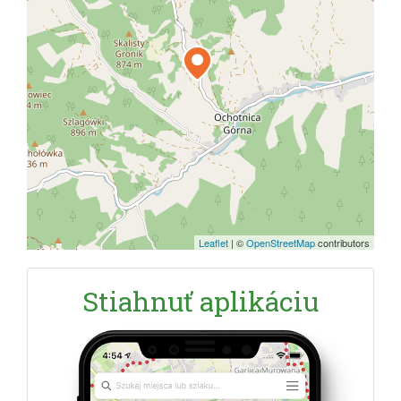
Leaflet
|
©
OpenStreetMap
contributors
Stiahnuť aplikáciu