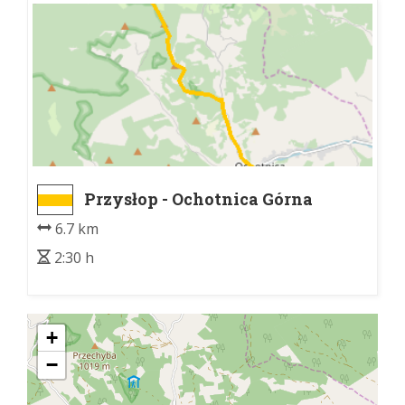
Przysłop - Ochotnica Górna
6.7 km
2:30 h
+
−