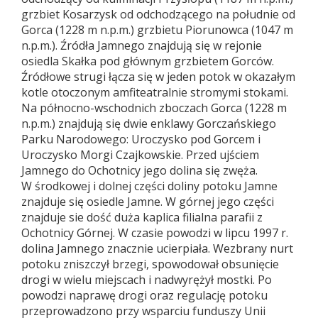
grzbiet Kosarzysk od odchodzącego na południe od
Gorca (1228 m n.p.m.) grzbietu Piorunowca (1047 m
n.p.m.). Źródła Jamnego znajdują się w rejonie
osiedla Skałka pod głównym grzbietem Gorców.
Źródłowe strugi łącza się w jeden potok w okazałym
kotle otoczonym amfiteatralnie stromymi stokami.
Na północno-wschodnich zboczach Gorca (1228 m
n.p.m.) znajdują się dwie enklawy Gorczańskiego
Parku Narodowego: Uroczysko pod Gorcem i
Uroczysko Morgi Czajkowskie. Przed ujściem
Jamnego do Ochotnicy jego dolina się zwęża.
W środkowej i dolnej części doliny potoku Jamne
znajduje się osiedle Jamne. W górnej jego części
znajduje sie dość duża kaplica filialna parafii z
Ochotnicy Górnej. W czasie powodzi w lipcu 1997 r.
dolina Jamnego znacznie ucierpiała. Wezbrany nurt
potoku zniszczył brzegi, spowodował obsunięcie
drogi w wielu miejscach i nadwyrężył mostki. Po
powodzi naprawę drogi oraz regulację potoku
przeprowadzono przy wsparciu funduszy Unii