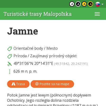
A
A
A
A
Turistické trasy Malopoľska
Togg
navi
Jamne
Orientačné body
/
Mesto
Príroda
/
Zaujímavý prírodný objekt
49°31'06"N
20°14'31"E
(49.51842, 20.242191)
626 m n. p. m.
Trasa
Pozrite sa na mape
Potok Jamne jest lewym (północnym) dopływem
Ochotnicy. Jego rozległa dolina rozdziela
odchodzący od kulminacji Przysłopu (1187 m n.p.m.)