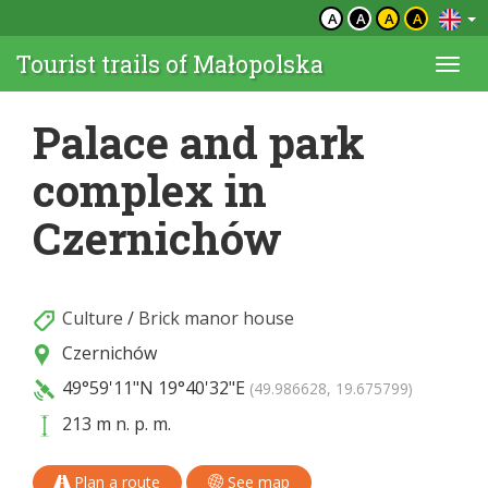
A
A
A
A
Tourist trails of Małopolska
Togg
navi
Palace and park
complex in
Czernichów
Culture
/
Brick manor house
Czernichów
49°59'11"N
19°40'32"E
(49.986628, 19.675799)
213 m n. p. m.
Plan a route
See map