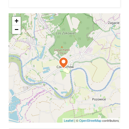
+
−
Leaflet
|
©
OpenStreetMap
contributors