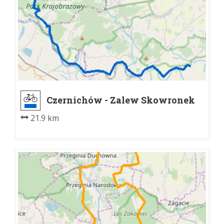
Czernichów - Zalew Skowronek
21.9 km