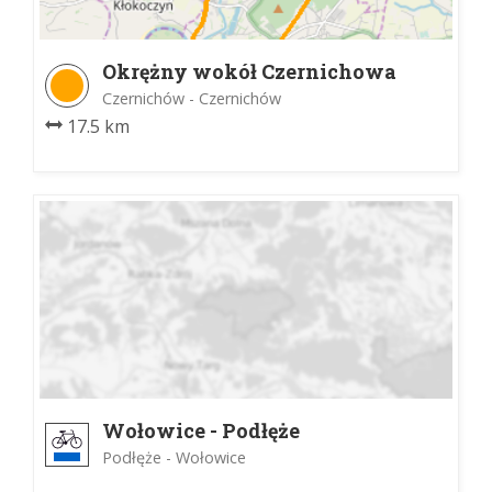
Okrężny wokół Czernichowa
Trasa 1
Czernichów - Czernichów
17.5 km
Wołowice - Podłęże
Podłęże - Wołowice