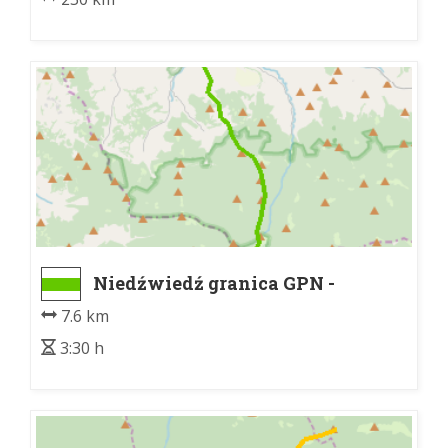
Niedźwiedź granica GPN -
Schronisko PTTK na Turbaczu
7.6 km
3:30 h