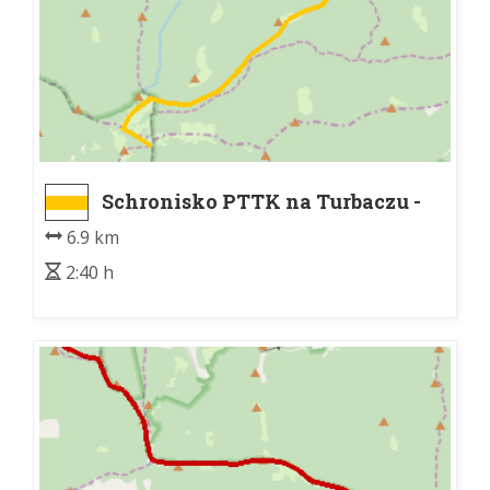
Schronisko PTTK na Turbaczu -
Kudłoń
6.9 km
2:40 h