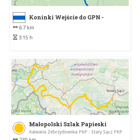
Koninki Wejście do GPN -
Schronisko PTTK na Turbaczu
6.7 km
3:15 h
Małopolski Szlak Papieski
Kalwaria Zebrzydowska PKP - Stary Sącz PKP
230 km