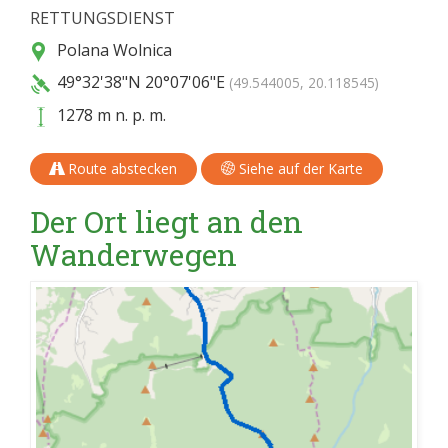
RETTUNGSDIENST
Polana Wolnica
49°32'38"N
20°07'06"E
(49.544005, 20.118545)
1278 m n. p. m.
Route abstecken
Siehe auf der Karte
Der Ort liegt an den
Wanderwegen