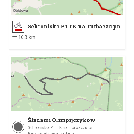
Schronisko PTTK na Turbaczu pn.
- rozdroże pod Maciejową
10.3 km
Śladami Olimpijczyków
Schronisko PTTK na Turbaczu pn. -
Parzygnatówka parking