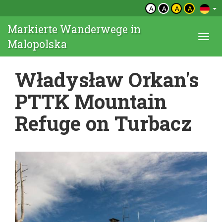
A
A
A
A
Markierte Wanderwege in
Togg
Malopolska
navi
Władysław Orkan's
PTTK Mountain
Refuge on Turbacz