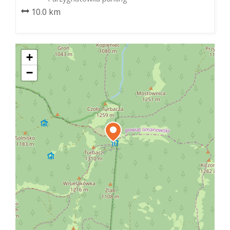
10.0 km
+
−