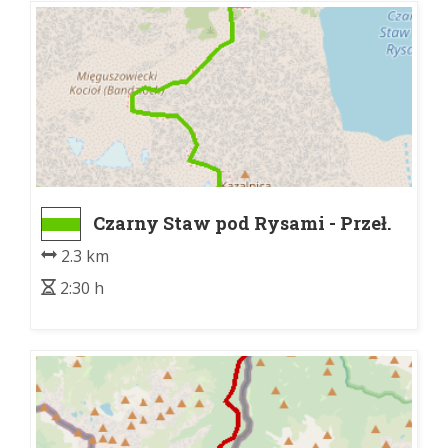
Czarny Staw pod Rysami - Przeł.
pod Chłopkiem
2.3 km
2:30 h