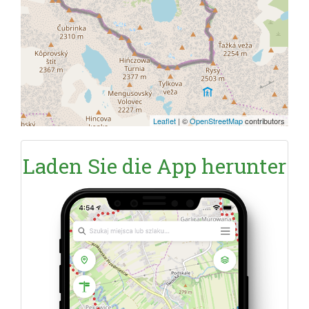
Leaflet
|
©
OpenStreetMap
contributors
Laden Sie die App herunter