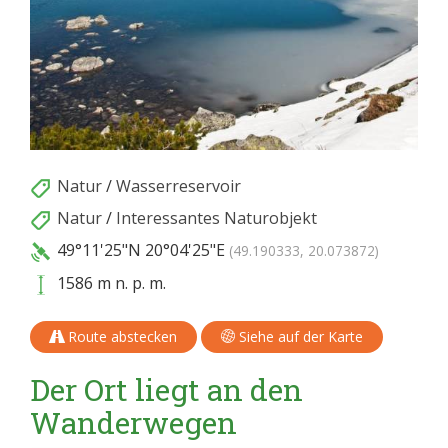
Natur
/
Wasserreservoir
Natur
/
Interessantes Naturobjekt
49°11'25"N
20°04'25"E
(49.190333, 20.073872)
1586 m n. p. m.
Route abstecken
Siehe auf der Karte
Der Ort liegt an den
Wanderwegen