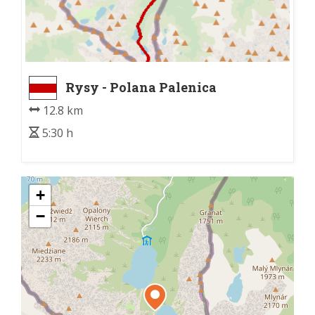
Rysy - Polana Palenica
12.8 km
5:30 h
+
−