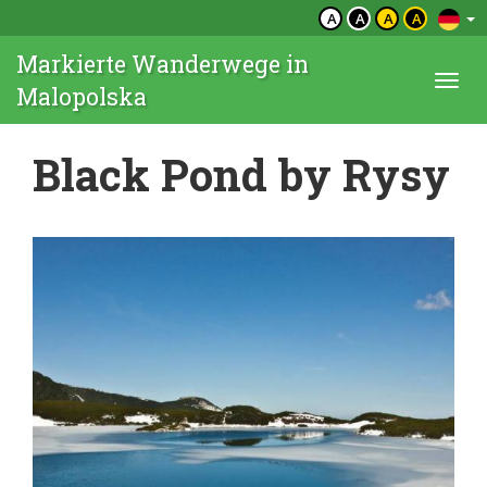
A
A
A
A
Markierte Wanderwege in
Togg
Malopolska
navi
Black Pond by Rysy