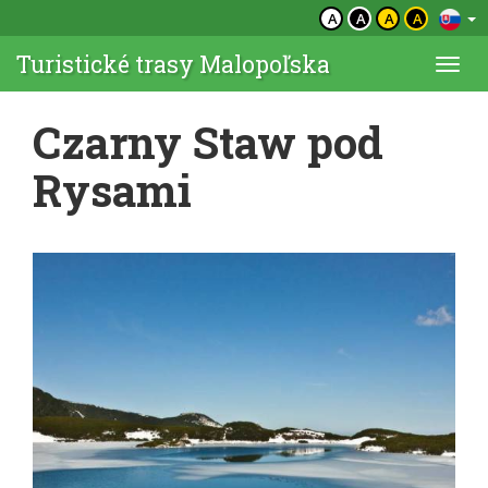
A
A
A
A
Turistické trasy Malopoľska
Togg
navi
Czarny Staw pod
Rysami