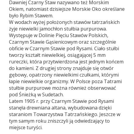
Dawniej Czarny Staw nazywano też Morskim
Okiem, natomiast dzisiejsze Morskie Oko określane
było Rybim Stawem.
W wodach wyżej położonych stawów tatrzańskich
żyje niewielki jamochłon stułbia purpurowa.
Występuje w Dolinie Pięciu Stawów Polskich,
Czarnym Stawie Gąsienicowym oraz szczególnie
obficie w Czarnym Stawie pod Rysami. Ciało stułbi
tworzy kształt niewielkiej, osiągającej 5 mm
rureczki, która przytwierdzona jest jednym końcem
do kamieni. Z drugiej strony znajduje się otwór
gębowy, opatrzony niewielkimi czułkami, którymi
łapie niewielkie organizmy. W Polsce poza Tatrami
stułbie purpurowe można również obserwować
pod Śnieżką w Sudetach.
Latem 1905 r. przy Czarnym Stawie pod Rysami
stanęła drewniana altana, wybudowana dzięki
staraniom Towarzystwa Tatrzańskiego. Jeszcze w
tym samym roku zniszczyli ją odwiedzający to
miejsce turyści.