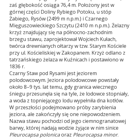
zaś głębokość osiąga 76,4 m. Położony jest w
górnej części Doliny Rybiego Potoku, u stóp
Żabiego, Rysów (2499 m n.p.m.) i Czarnego
Mięguszowieckiego Szczytu (2410 m n.p.m.). Żelazny
krzyż znajdujący się na północno-zachodnim
brzegu stawu, zaprojektował Wojciech Kułach,
twórca drewnianych ołtarzy w tzw. Starym Kościele
przy ul. Kościeliskiej w Zakopanem. Krzyż odlano z
tatrzańskiego żelaza w Kuźnicach i postawiono w
1836 r.
Czarny Staw pod Rysami jest jeziorem
polodowcowym. Jeziora polodowcowe powstały
około 8–9 tys. lat temu, gdy granica wiecznego
śniegu przesunęła się na tyle, że lodowce stopniały,
a woda z topniejącego lodu wypełniła dna kotłów.
W przeszłości podejmowano próby zarybienia
jeziora, ale zakończyły się one niepowodzeniem.
Nazwa stawu pochodzi od jego ciemnogranatowej
barwy, której nadają wodzie żyjące w nim sinice
Pleurocapsa polonica
oraz
Pleurocapsa minor
.