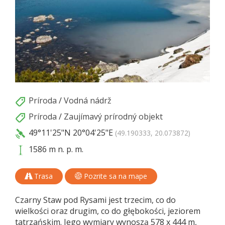
Príroda
/
Vodná nádrž
Príroda
/
Zaujímavý prírodný objekt
49°11'25"N
20°04'25"E
(49.190333, 20.073872)
1586 m n. p. m.
Trasa
Pozrite sa na mape
Czarny Staw pod Rysami jest trzecim, co do
wielkości oraz drugim, co do głębokości, jeziorem
tatrzańskim. Jego wymiary wynoszą 578 x 444 m,