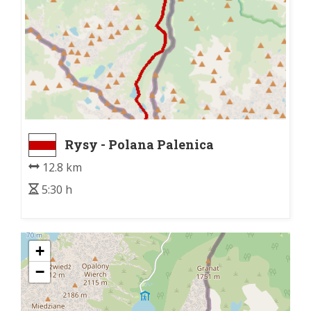
Rysy - Polana Palenica
12.8 km
5:30 h
+
−