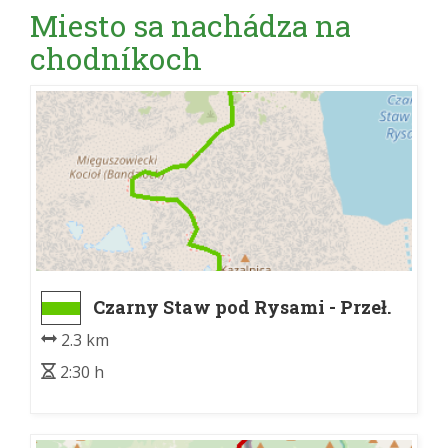
Miesto sa nachádza na
chodníkoch
Czarny Staw pod Rysami - Przeł.
pod Chłopkiem
2.3 km
2:30 h