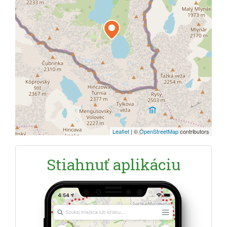
Leaflet
|
©
OpenStreetMap
contributors
Stiahnuť aplikáciu