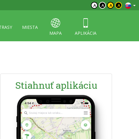
A
A
A
A
TRASY
MIESTA
MAPA
APLIKÁCIA
Stiahnuť aplikáciu