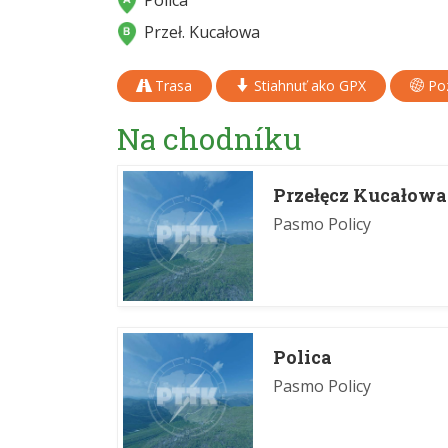
Polica
Przeł. Kucałowa
Trasa
Stiahnuť ako GPX
Poz
Na chodníku
Przełęcz Kucałowa
Pasmo Policy
Polica
Pasmo Policy