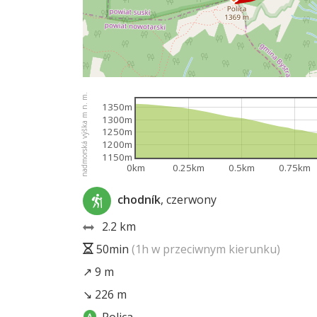
nadmorská výška m n. m.
1350m
1300m
1250m
1200m
1150m
0km
0.25km
0.5km
0.75km
chodník
, czerwony
2.2 km
50min
(1h w przeciwnym kierunku)
↗ 9 m
↘ 226 m