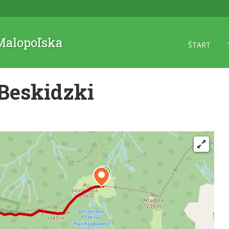
 Malopoľska
ŠTART
Beskidzki