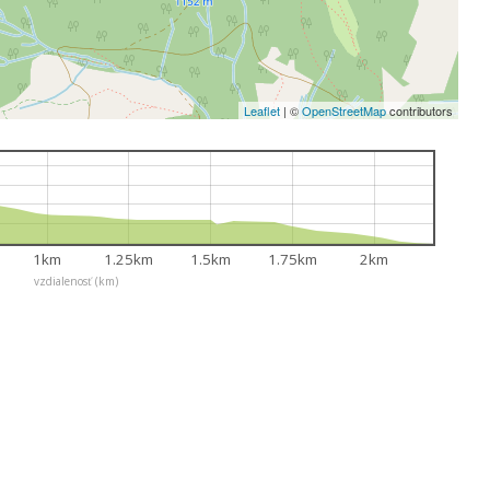
Leaflet
|
©
OpenStreetMap
contributors
1km
1.25km
1.5km
1.75km
2km
vzdialenosť (km)