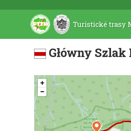
Turistické trasy
Główny Szlak 
+
−