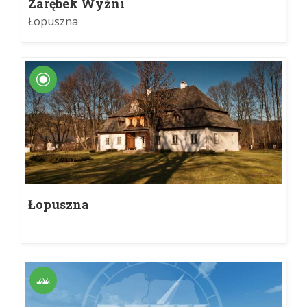
Zarębek Wyżni
Łopuszna
Łopuszna