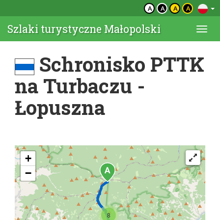
A
A
A
A
Szlaki turystyczne Małopolski
Togg
navi
Schronisko PTTK
na Turbaczu -
Łopuszna
+
−
8