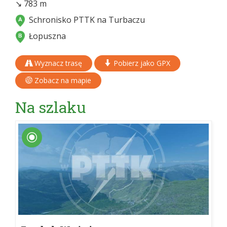
↘ 783 m
Schronisko PTTK na Turbaczu
Łopuszna
Wyznacz trasę
Pobierz jako GPX
Zobacz na mapie
Na szlaku