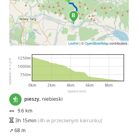
Leaflet
|
©
OpenStreetMap
contributors
1250m
wysokość m n.p.m.
1000m
750m
0km
2km
4km
6km
8km
dystans (km)
pieszy
, niebieski
9.6 km
3h 15min
(4h w przeciwnym kierunku)
↗ 68 m