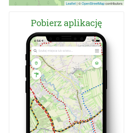
Leaflet
|
©
OpenStreetMap
contributors
Pobierz aplikację