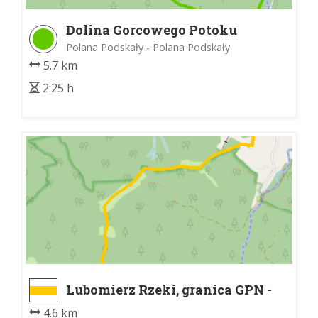
Dolina Gorcowego Potoku
Polana Podskały - Polana Podskały
5.7 km
2:25 h
Lubomierz Rzeki, granica GPN -
Kudłoń
4.6 km