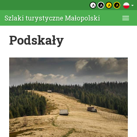
A
A
A
A
Szlaki turystyczne Małopolski
Togg
navi
Podskały