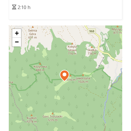
2:10 h
+
−