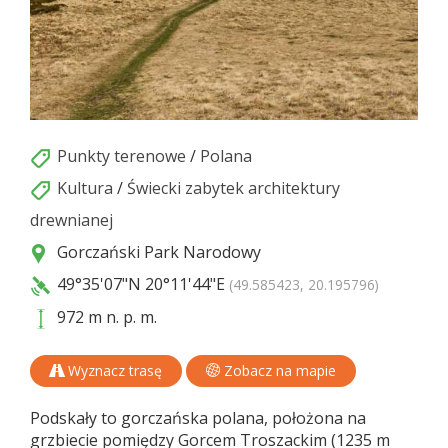
Punkty terenowe
/
Polana
Kultura
/
Świecki zabytek architektury
drewnianej
Gorczański Park Narodowy
49°35'07"N
20°11'44"E
(49.585423, 20.195796)
972 m n. p. m.
Wyznacz trasę
Zobacz na mapie
Podskały to gorczańska polana, położona na
grzbiecie pomiędzy Gorcem Troszackim (1235 m