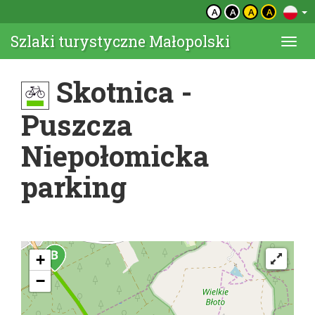
A
A
A
A
Szlaki turystyczne Małopolski
Togg
navi
Skotnica -
Puszcza
Niepołomicka
parking
+
−