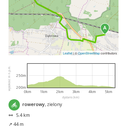
Leaflet
|
©
OpenStreetMap
contributors
wysokość m n.p.m.
250m
200m
0km
1km
2km
3km
4km
5km
dystans (km)
rowerowy
, zielony
5.4 km
↗ 44 m