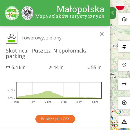
Małopolska
Mapa szlaków turystycznych
×
rowerowy, zielony
Skotnica - Puszcza Niepołomicka
parking
5.4 km
↗
44 m
↘
55 m
250m
200m
0 m
1 km
2 km
3 km
4 km
5 km
Pobierz jako GPX