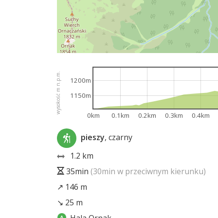
wysokość m n.p.m.
1200m
1150m
0km
0.1km
0.2km
0.3km
0.4km
pieszy
, czarny
1.2 km
35min
(30min w przeciwnym kierunku)
↗ 146 m
↘ 25 m