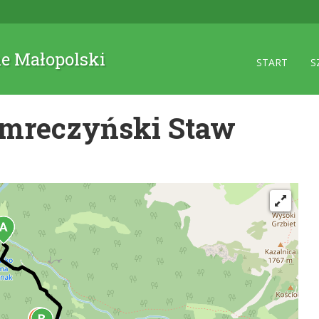
ne Małopolski
START
S
Smreczyński Staw