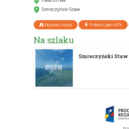
Hala Ornak
Smreczyński Staw
Wyznacz trasę
Pobierz jako GPX
Na szlaku
Smreczyński Staw
Pro