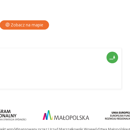
Zobacz na mapie
jekt współfinansowany przez Urząd Marszałkowski Województwa Małopolskie