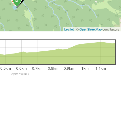
Leaflet
|
©
OpenStreetMap
contributors
0.5km
0.6km
0.7km
0.8km
0.9km
1km
1.1km
dystans (km)