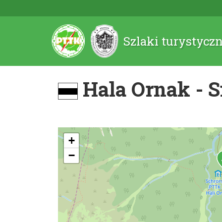
Szlaki turystycz
Hala Ornak - 
+
−