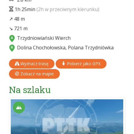
1h 25min
(2h w przeciwnym kierunku)
↗ 48 m
↘ 721 m
Trzydniowiański Wierch
Dolina Chochołowska, Polana Trzydniówka
Wyznacz trasę
Pobierz jako GPX
Zobacz na mapie
Na szlaku