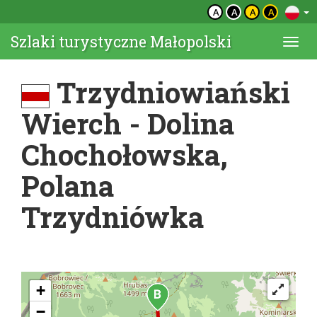
A
A
A
A
Szlaki turystyczne Małopolski
Togg
navi
Trzydniowiański
Wierch - Dolina
Chochołowska,
Polana
Trzydniówka
+
−