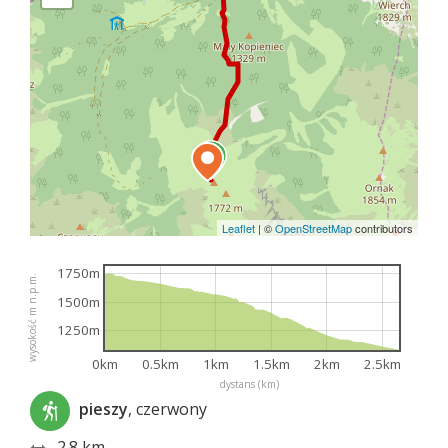
Leaflet
|
©
OpenStreetMap
contributors
1750m
wysokość m n.p.m.
1500m
1250m
0km
0.5km
1km
1.5km
2km
2.5km
dystans (km)
pieszy
, czerwony
2.8 km