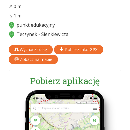
↗ 0 m
↘ 1 m
punkt edukacyjny
Teczynek - Sienkiewicza
Wyznacz trasę
Pobierz jako GPX
Zobacz na mapie
Pobierz aplikację