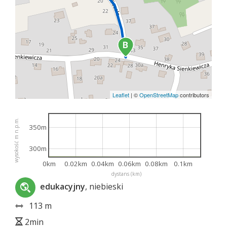
Leaflet
|
©
OpenStreetMap
contributors
wysokość m n.p.m.
350m
300m
0km
0.02km
0.04km
0.06km
0.08km
0.1km
dystans (km)
edukacyjny
, niebieski
113 m
2min