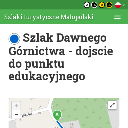
A
A
A
A
Szlaki turystyczne Małopolski
Togg
navi
Szlak Dawnego
Górnictwa - dojscie
do punktu
edukacyjnego
+
−