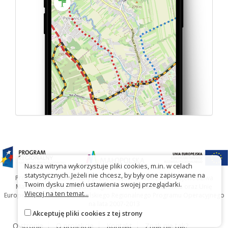
Nasza witryna wykorzystuje pliki cookies, m.in. w celach
statystycznych. Jeżeli nie chcesz, by były one zapisywane na
Projekt współfinansowany przez Urząd Marszałkowski Województwa
Twoim dysku zmień ustawienia swojej przeglądarki.
Małopolskiego w ramach programu Małopolska Gościnna oraz Unię
Więcej na ten temat...
Europejską w ramach Małopolskiego Regionalnego Programu Operacyjnego
na lata 2007-2013
Akceptuję pliki cookies z tej strony
O stronie
O projekcie
Kontakt
Znak nie tak?