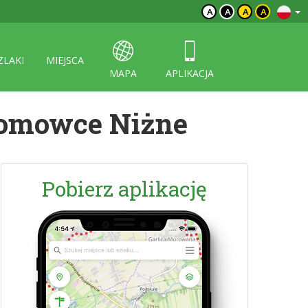
A
A
A
A
ZLAKI
MIEJSCA
MAPA
APLIKACJA
romowce Niżne
Pobierz aplikację