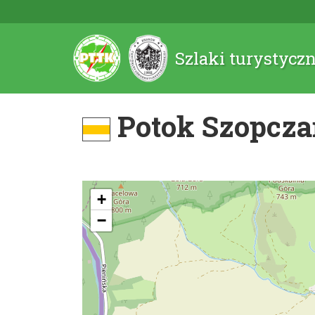
Szlaki turystycz
Potok Szopcza
+
−