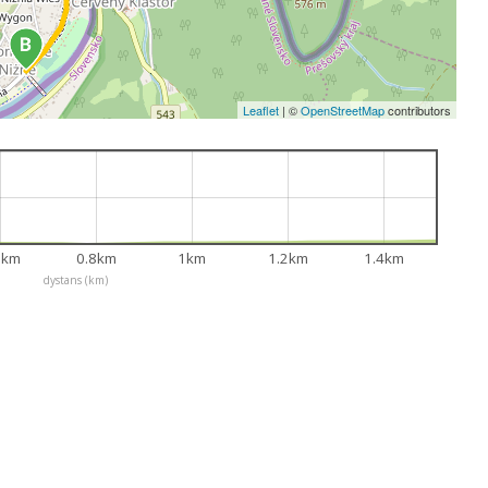
Leaflet
|
©
OpenStreetMap
contributors
6km
0.8km
1km
1.2km
1.4km
dystans (km)