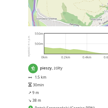
550m
wysokość m n.p.m.
500m
0km
0.2km
0.4km
0.
pieszy
, żółty
1.5 km
30min
↗ 9 m
↘ 38 m