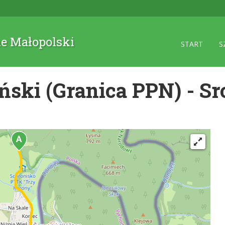
ne Małopolski
START
S
ński (Granica PPN) - S