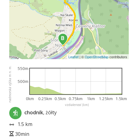
Leaflet
|
©
OpenStreetMap
contributors
nadmorská výška m n. m.
550m
500m
0km
0.25km
0.5km
0.75km
1km
1.25km
1.5km
vzdialenosť (km)
chodník
, żółty
1.5 km
30min