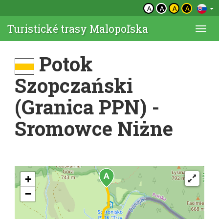
A
A
A
A
Turistické trasy Malopoľska
Togg
navi
Potok
Szopczański
(Granica PPN) -
Sromowce Niżne
+
−