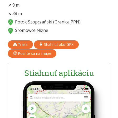
↗ 9 m
↘ 38 m
Potok Szopczański (Granica PPN)
Sromowce Niżne
Trasa
Stiahnuť ako GPX
Pozrite sa na mape
Stiahnuť aplikáciu