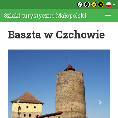
A
A
A
A
Szlaki turystyczne Małopolski
Togg
navi
Baszta w Czchowie