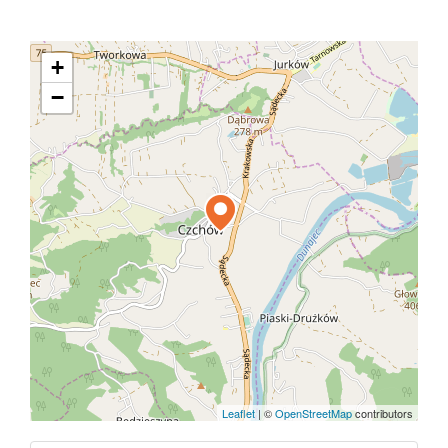
+
−
Leaflet
|
©
OpenStreetMap
contributors