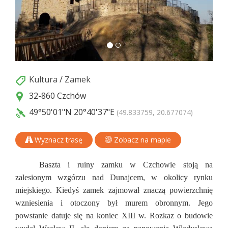
Kultura
/
Zamek
32-860 Czchów
49°50'01"N
20°40'37"E
(49.833759, 20.677074)
Wyznacz trasę
Zobacz na mapie
Baszta i ruiny zamku w Czchowie stoją na
zalesionym wzgórzu nad Dunajcem, w okolicy rynku
miejskiego. Kiedyś zamek zajmował znaczą powierzchnię
wzniesienia i otoczony był murem obronnym. Jego
powstanie datuje się na koniec XIII w. Rozkaz o budowie