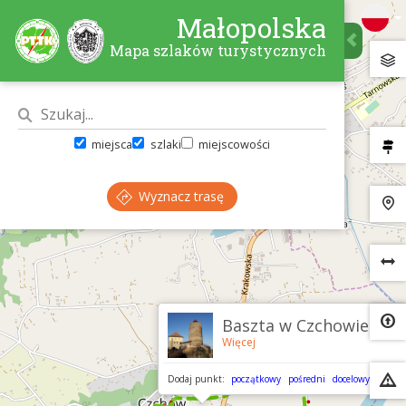
Małopolska
Mapa szlaków turystycznych
miejsca
szlaki
miejscowości
Wyznacz trasę
×
Baszta w Czchowie
Więcej
Dodaj punkt:
początkowy
pośredni
docelowy