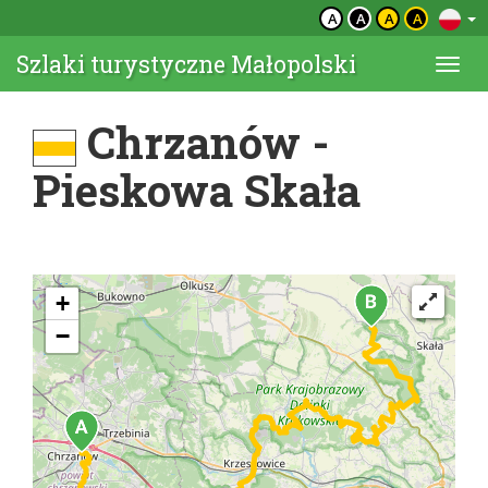
A
A
A
A
Szlaki turystyczne Małopolski
Togg
navi
Chrzanów -
Pieskowa Skała
+
−