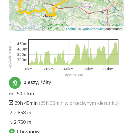
Leaflet
|
©
OpenStreetMap
contributors
450m
wysokość m n.p.m.
400m
350m
300m
0km
20km
40km
60km
80km
dystans (km)
pieszy
, żółty
90.1 km
29h 45min
(29h 30min w przeciwnym kierunku)
↗ 2 858 m
↘ 2 750 m
Chrzanów