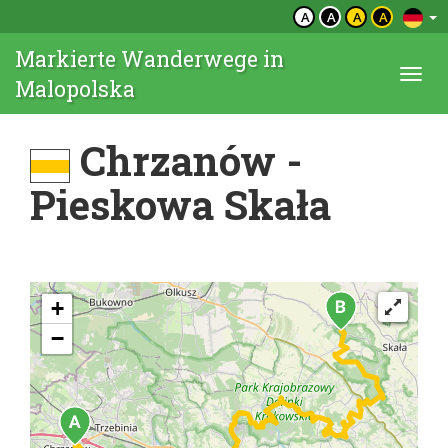
A
A
A
A
Markierte Wanderwege in
Togg
Malopolska
navi
Chrzanów -
Pieskowa Skała
+
−