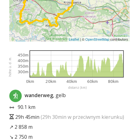
Leaflet
|
©
OpenStreetMap
contributors
450m
höhe ü. d. m.
400m
350m
300m
0km
20km
40km
60km
80km
distanz (km)
wanderweg
, gelb
90.1 km
29h 45min
(29h 30min w przeciwnym kierunku)
↗ 2 858 m
↘ 2 750 m