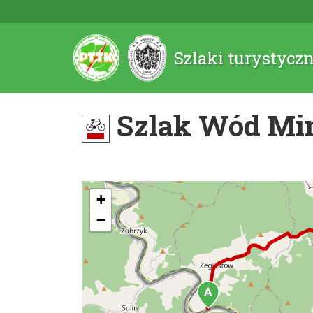
Szlaki turystycz
Szlak Wód Mi
+
−