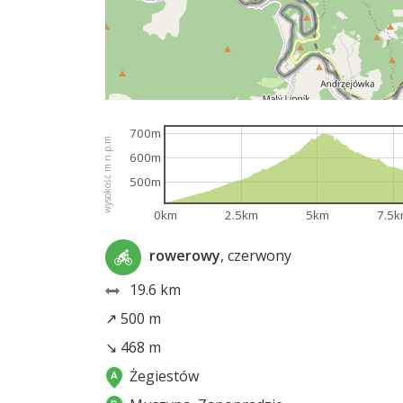
700m
wysokość m n.p.m.
600m
500m
0km
2.5km
5km
7.5
rowerowy
, czerwony
19.6 km
↗ 500 m
↘ 468 m
Żegiestów