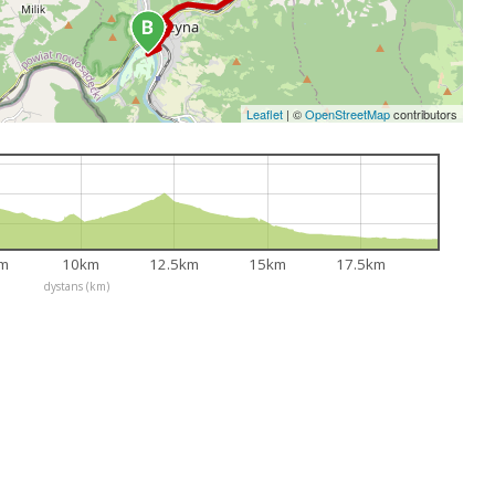
Leaflet
|
©
OpenStreetMap
contributors
km
10km
12.5km
15km
17.5km
dystans (km)