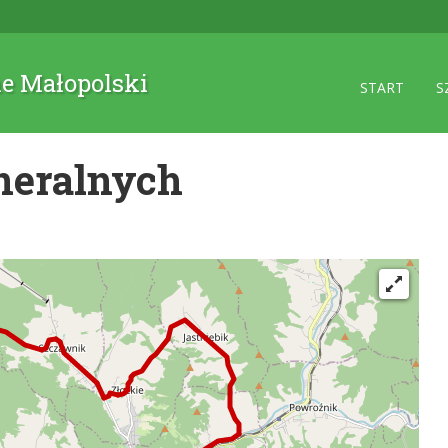
ne Małopolski
START
S
neralnych