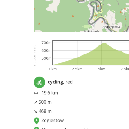
700m
altitude m a.s.l.
600m
500m
0km
2.5km
5km
7.5
cycling
, red
19.6 km
↗ 500 m
↘ 468 m
Żegiestów