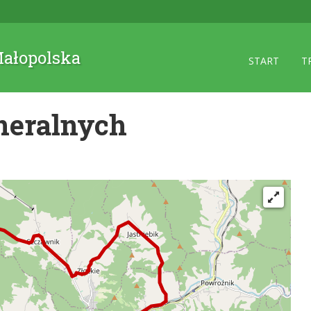
 Małopolska
START
T
neralnych