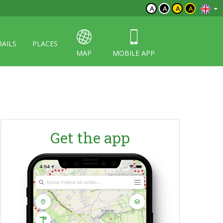
A
A
A
A
RAILS
PLACES
MAP
MOBILE APP
Get the app