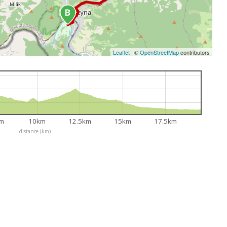
Leaflet
|
©
OpenStreetMap
contributors
km
10km
12.5km
15km
17.5km
distance (km)