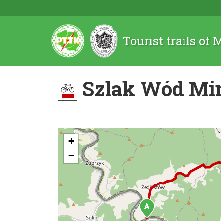
Tourist trails of
Szlak Wód Mi
+
−